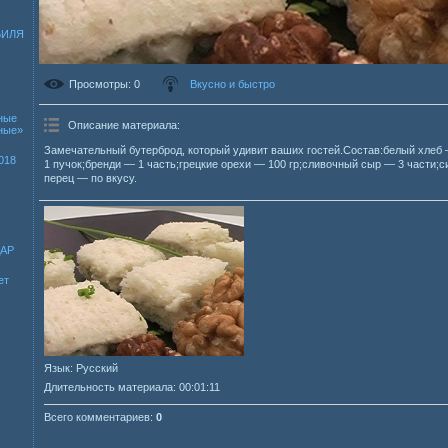
БИЛЯ
Просмотры
: 0
Вкусно и быстро
ные
Описание материала
:
зные»
Замечательный бутерброд, который удивит ваших гостей.Состав:белый хлеб 
018
1 пучок;бренди — 1 часть;грецкие орехи — 100 гр;сливочный сыр — 3 части;с
перец — по вкусу.
ДАР
ет
Язык
: Русский
Длительность материала
: 00:01:11
Всего комментариев
:
0