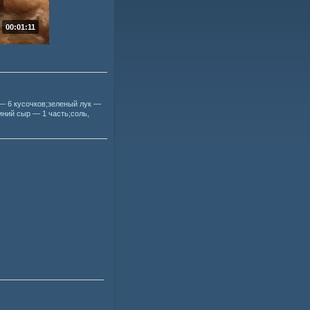
00:01:11
— 6 кусочков;зеленый лук —
иний сыр — 1 часть;соль,