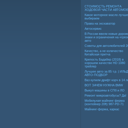
СТОИМОСТЬ РЕМОНТА
ХОДОВОЙ ЧАСТИ АВТОМО
Какое моторное масло лучше
выбираем
Права на экскаватор
Автосервис
В России ввели новые дорож
знаки и ограничения на «гря
авто
Советы для автолюбителей 2
Качество, а не количество
Китайская притча
Крепость Бадабер (2018) в
хорошем качестве HD 1080
трейлер
Лучшее авто за 85 т.р. | ИЛЬ
АВТО-ПОДБОР
Ваз купили дрифт корч в 14 л
ВОТ ЗАЧЕМ НУЖНА BMW
Выкуп машины в СПб и ЛО
Ремонт микроавтобусы? Да!
Мобильная майнинг ферма
(контейнер 20ft) 987-PD-71
Майнинг-ферма, каркас