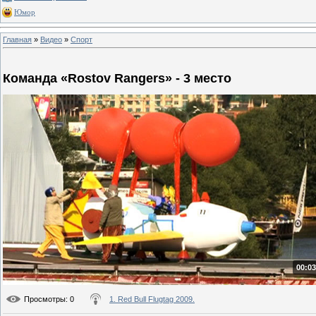
Юмор
Главная
»
Видео
»
Спорт
Команда «Rostov Rangers» - 3 место
00:03
Просмотры
: 0
1. Red Bull Flugtag 2009.