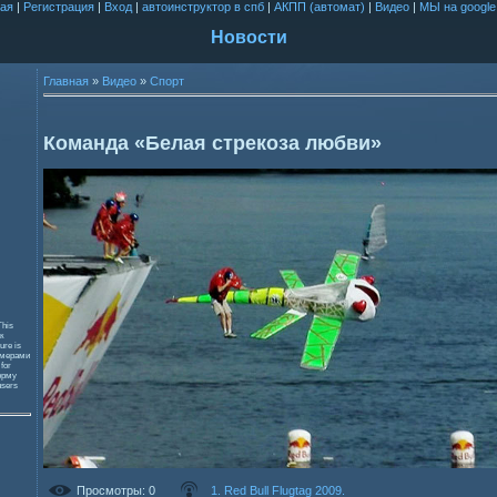
ая
|
Регистрация
|
Вход
|
автоинструктор в спб
|
АКПП (автомат)
|
Видео
|
МЫ на google
Новости
Главная
»
Видео
»
Спорт
Команда «Белая стрекоза любви»
This
к
ure is
змерами
 for
орму
users
Просмотры
: 0
1. Red Bull Flugtag 2009.