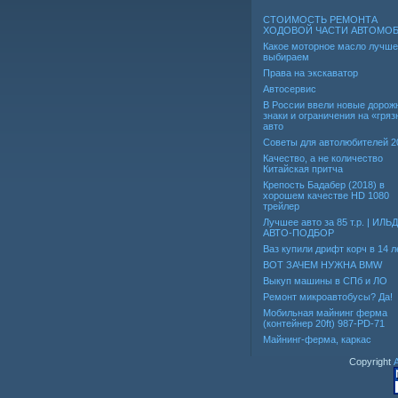
СТОИМОСТЬ РЕМОНТА
ХОДОВОЙ ЧАСТИ АВТОМО
Какое моторное масло лучше
выбираем
Права на экскаватор
Автосервис
В России ввели новые дорож
знаки и ограничения на «гря
авто
Советы для автолюбителей 2
Качество, а не количество
Китайская притча
Крепость Бадабер (2018) в
хорошем качестве HD 1080
трейлер
Лучшее авто за 85 т.р. | ИЛЬ
АВТО-ПОДБОР
Ваз купили дрифт корч в 14 л
ВОТ ЗАЧЕМ НУЖНА BMW
Выкуп машины в СПб и ЛО
Ремонт микроавтобусы? Да!
Мобильная майнинг ферма
(контейнер 20ft) 987-PD-71
Майнинг-ферма, каркас
Copyright