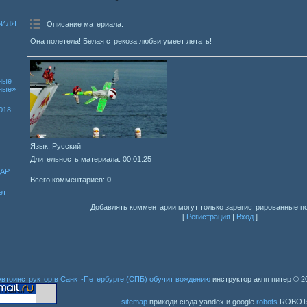
БИЛЯ
Описание материала
:
Она полетела! Белая стрекоза любви умеет летать!
ные
зные»
018
Язык
: Русский
Длительность материала
: 00:01:25
ДАР
Всего комментариев
:
0
ет
Добавлять комментарии могут только зарегистрированные п
[
Регистрация
|
Вход
]
Автоинструктор в Санкт-Петербурге (СПБ) обучит вождению
инструктор акпп питер
© 2
sitemap
прикоди сюда yandex и google
robots
ROBOT