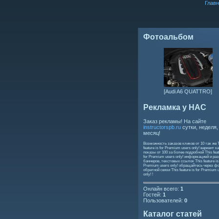
Главн
Фотоальбом
[Audi A6 QUATTRO]
Рекламка у НАС
Заказ рекламы! На сайте
instructorspb.ru
сутки, неделя,
месяц!
Возможность заказов кликов от 10 так же
feature is for Premium users only!
вариант ка
показы от 100 за более подробной
This feat
for Premium users only!
информацией и ра
баннеров, текстовых ссылок
This feature is
Premium users only!
обращайтесь через ф
обратной связи
This feature is for Premium 
only!
!
Онлайн всего:
1
Гостей:
1
Пользователей:
0
Каталог статей