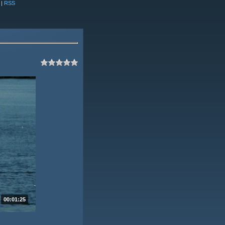
|
RSS
00:01:25