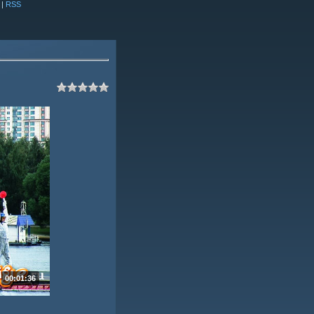
|
RSS
00:01:36