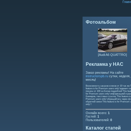
Главн
Фотоальбом
[Audi A6 QUATTRO]
Рекламка у НАС
Заказ рекламы! На сайте
instructorspb.ru
сутки, неделя,
месяц!
Возможность заказов кликов от 10 так же
feature is for Premium users only!
вариант ка
показы от 100 за более подробной
This feat
for Premium users only!
информацией и ра
баннеров, текстовых ссылок
This feature is
Premium users only!
обращайтесь через ф
обратной связи
This feature is for Premium 
only!
!
Онлайн всего:
1
Гостей:
1
Пользователей:
0
Каталог статей