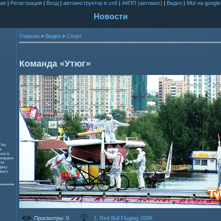
ая
|
Регистрация
|
Вход
|
автоинструктор в спб
|
АКПП (автомат)
|
Видео
|
МЫ на google
Новости
Главная
»
Видео
»
Спорт
Команда «Утюг»
This
к
ure is
змерами
 for
орму
users
Просмотры
: 0
1. Red Bull Flugtag 2009.