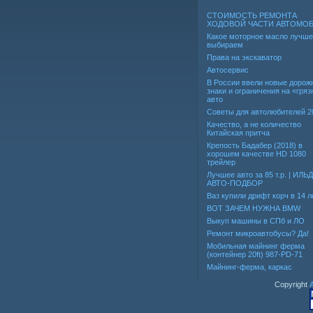
СТОИМОСТЬ РЕМОНТА
ХОДОВОЙ ЧАСТИ АВТОМО
Какое моторное масло лучше
выбираем
Права на экскаватор
Автосервис
В России ввели новые дорож
знаки и ограничения на «гря
авто
Советы для автолюбителей 2
Качество, а не количество
Китайская притча
Крепость Бадабер (2018) в
хорошем качестве HD 1080
трейлер
Лучшее авто за 85 т.р. | ИЛЬ
АВТО-ПОДБОР
Ваз купили дрифт корч в 14 л
ВОТ ЗАЧЕМ НУЖНА BMW
Выкуп машины в СПб и ЛО
Ремонт микроавтобусы? Да!
Мобильная майнинг ферма
(контейнер 20ft) 987-PD-71
Майнинг-ферма, каркас
Copyright