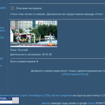
БИЛЯ
Описание материала
:
Утюги тоже летают и плавают. Доказательство предоставила команда «Утюг».
ные
зные»
018
Язык
: Русский
Длительность материала
: 00:01:36
ДАР
Всего комментариев
:
0
ет
Добавлять комментарии могут только зарегистрированные п
[
Регистрация
|
Вход
]
Автоинструктор в Санкт-Петербурге (СПБ) обучит вождению
инструктор акпп питер
© 2
sitemap
прикоди сюда yandex и google
robots
ROBOT