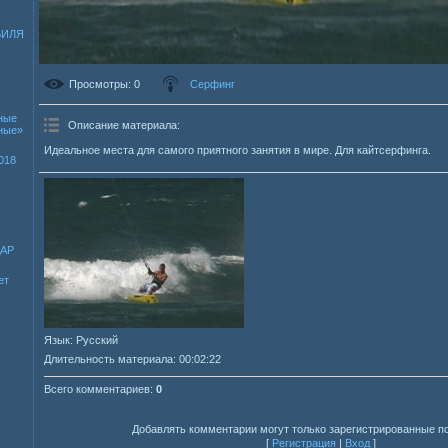
БИЛЯ
Просмотры
: 0
Серфинг
ные
Описание материала
:
зные»
Идеальное места для самого приятного занятия в мире. Для кайтсерфинга.
018
ДАР
ет
Язык
: Русский
Длительность материала
: 00:02:22
Всего комментариев
:
0
Добавлять комментарии могут только зарегистрированные п
[
Регистрация
|
Вход
]