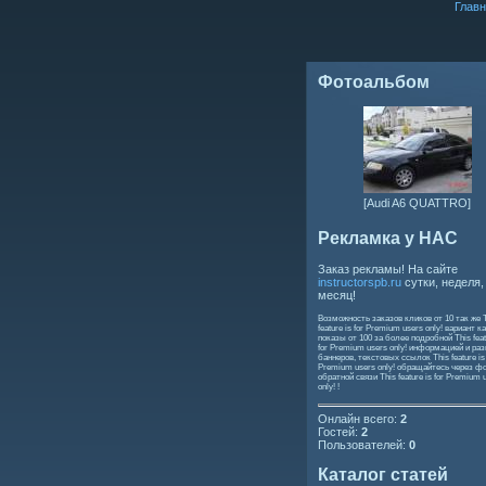
Главн
Фотоальбом
[Audi A6 QUATTRO]
Рекламка у НАС
Заказ рекламы! На сайте
instructorspb.ru
сутки, неделя,
месяц!
Возможность заказов кликов от 10 так же
feature is for Premium users only!
вариант ка
показы от 100 за более подробной
This feat
for Premium users only!
информацией и ра
баннеров, текстовых ссылок
This feature is
Premium users only!
обращайтесь через ф
обратной связи
This feature is for Premium 
only!
!
Онлайн всего:
2
Гостей:
2
Пользователей:
0
Каталог статей