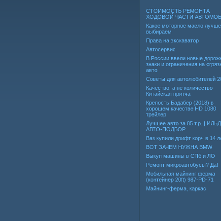
СТОИМОСТЬ РЕМОНТА
ХОДОВОЙ ЧАСТИ АВТОМО
Какое моторное масло лучше
выбираем
Права на экскаватор
Автосервис
В России ввели новые дорож
знаки и ограничения на «гря
авто
Советы для автолюбителей 2
Качество, а не количество
Китайская притча
Крепость Бадабер (2018) в
хорошем качестве HD 1080
трейлер
Лучшее авто за 85 т.р. | ИЛЬ
АВТО-ПОДБОР
Ваз купили дрифт корч в 14 л
ВОТ ЗАЧЕМ НУЖНА BMW
Выкуп машины в СПб и ЛО
Ремонт микроавтобусы? Да!
Мобильная майнинг ферма
(контейнер 20ft) 987-PD-71
Майнинг-ферма, каркас