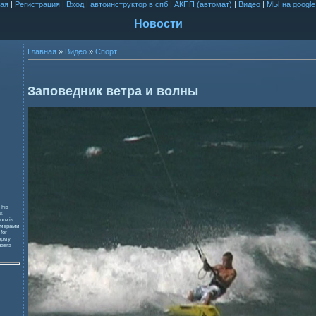
ая
|
Регистрация
|
Вход
|
автоинструктор в спб
|
АКПП (автомат)
|
Видео
|
МЫ на google
Новости
Главная
»
Видео
»
Спорт
Заповедник ветра и волны
This
к
ure is
змерами
 for
орму
users