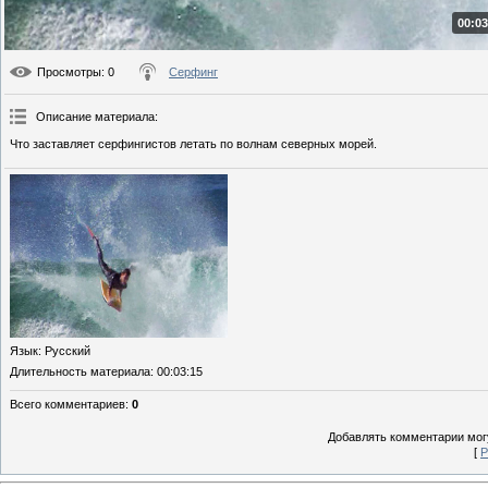
00:03
Просмотры
: 0
Серфинг
Описание материала
:
Что заставляет серфингистов летать по волнам северных морей.
Язык
: Русский
Длительность материала
: 00:03:15
Всего комментариев
:
0
Добавлять комментарии могу
[
Р