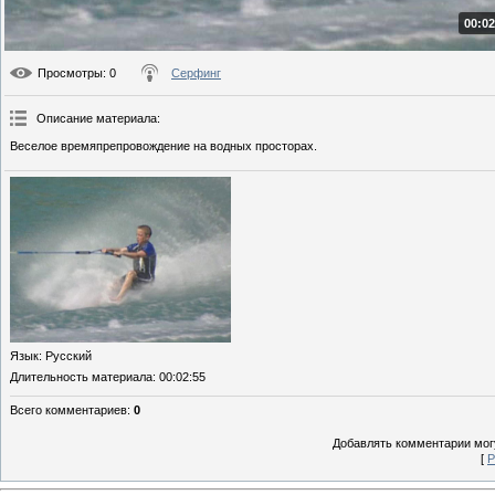
00:02
Просмотры
: 0
Серфинг
Описание материала
:
Веселое времяпрепровождение на водных просторах.
Язык
: Русский
Длительность материала
: 00:02:55
Всего комментариев
:
0
Добавлять комментарии могу
[
Р