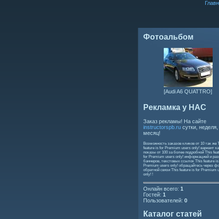
Главн
Фотоальбом
[Audi A6 QUATTRO]
Рекламка у НАС
Заказ рекламы! На сайте
instructorspb.ru
сутки, неделя,
месяц!
Возможность заказов кликов от 10 так же
feature is for Premium users only!
вариант ка
показы от 100 за более подробной
This feat
for Premium users only!
информацией и ра
баннеров, текстовых ссылок
This feature is
Premium users only!
обращайтесь через ф
обратной связи
This feature is for Premium 
only!
!
Онлайн всего:
1
Гостей:
1
Пользователей:
0
Каталог статей