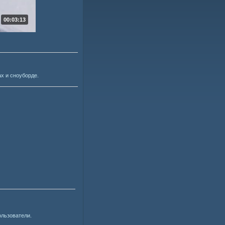
00:03:13
х и сноуборде.
ользователи.