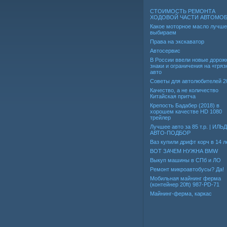
СТОИМОСТЬ РЕМОНТА
ХОДОВОЙ ЧАСТИ АВТОМО
Какое моторное масло лучше
выбираем
Права на экскаватор
Автосервис
В России ввели новые дорож
знаки и ограничения на «гря
авто
Советы для автолюбителей 2
Качество, а не количество
Китайская притча
Крепость Бадабер (2018) в
хорошем качестве HD 1080
трейлер
Лучшее авто за 85 т.р. | ИЛЬ
АВТО-ПОДБОР
Ваз купили дрифт корч в 14 л
ВОТ ЗАЧЕМ НУЖНА BMW
Выкуп машины в СПб и ЛО
Ремонт микроавтобусы? Да!
Мобильная майнинг ферма
(контейнер 20ft) 987-PD-71
Майнинг-ферма, каркас