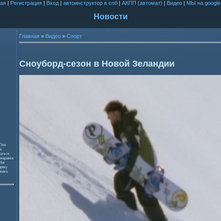
ая
|
Регистрация
|
Вход
|
автоинструктор в спб
|
АКПП (автомат)
|
Видео
|
МЫ на google
Новости
Главная
»
Видео
»
Спорт
Сноуборд-сезон в Новой Зеландии
This
к
ure is
змерами
 for
орму
users