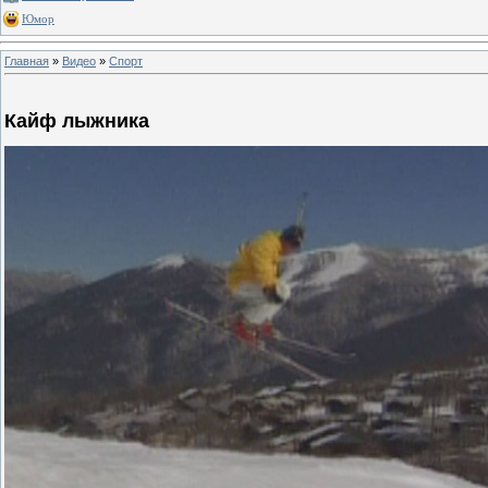
Юмор
Главная
»
Видео
»
Спорт
Кайф лыжника