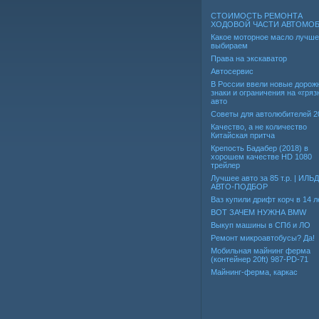
СТОИМОСТЬ РЕМОНТА
ХОДОВОЙ ЧАСТИ АВТОМО
Какое моторное масло лучше
выбираем
Права на экскаватор
Автосервис
В России ввели новые дорож
знаки и ограничения на «гря
авто
Советы для автолюбителей 2
Качество, а не количество
Китайская притча
Крепость Бадабер (2018) в
хорошем качестве HD 1080
трейлер
Лучшее авто за 85 т.р. | ИЛЬ
АВТО-ПОДБОР
Ваз купили дрифт корч в 14 л
ВОТ ЗАЧЕМ НУЖНА BMW
Выкуп машины в СПб и ЛО
Ремонт микроавтобусы? Да!
Мобильная майнинг ферма
(контейнер 20ft) 987-PD-71
Майнинг-ферма, каркас