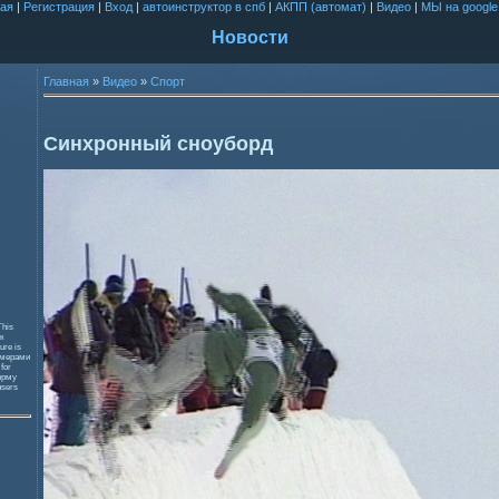
ая
|
Регистрация
|
Вход
|
автоинструктор в спб
|
АКПП (автомат)
|
Видео
|
МЫ на google
Новости
Главная
»
Видео
»
Спорт
Синхронный сноуборд
This
к
ure is
змерами
 for
орму
users