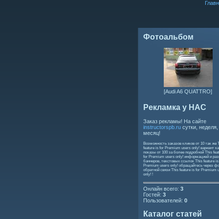
Главн
Фотоальбом
[Audi A6 QUATTRO]
Рекламка у НАС
Заказ рекламы! На сайте
instructorspb.ru
сутки, неделя,
месяц!
Возможность заказов кликов от 10 так же
feature is for Premium users only!
вариант ка
показы от 100 за более подробной
This feat
for Premium users only!
информацией и ра
баннеров, текстовых ссылок
This feature is
Premium users only!
обращайтесь через ф
обратной связи
This feature is for Premium 
only!
!
Онлайн всего:
3
Гостей:
3
Пользователей:
0
Каталог статей