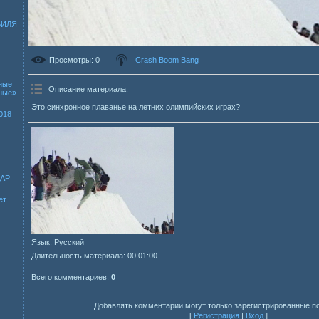
БИЛЯ
Просмотры
: 0
Crash Boom Bang
ные
Описание материала
:
зные»
Это синхронное плаванье на летних олимпийских играх?
018
ДАР
ет
Язык
: Русский
Длительность материала
: 00:01:00
Всего комментариев
:
0
Добавлять комментарии могут только зарегистрированные п
[
Регистрация
|
Вход
]