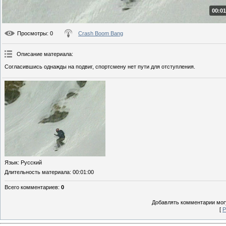
00:01
Просмотры
: 0
Crash Boom Bang
Описание материала
:
Согласившись однажды на подвиг, спортсмену нет пути для отступления.
Язык
: Русский
Длительность материала
: 00:01:00
Всего комментариев
:
0
Добавлять комментарии могу
[
Р