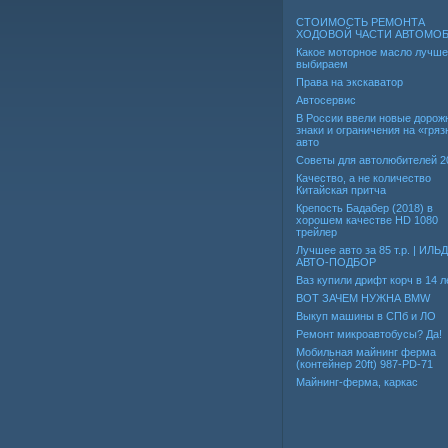
СТОИМОСТЬ РЕМОНТА
ХОДОВОЙ ЧАСТИ АВТОМО
Какое моторное масло лучше
выбираем
Права на экскаватор
Автосервис
В России ввели новые дорож
знаки и ограничения на «гря
авто
Советы для автолюбителей 2
Качество, а не количество
Китайская притча
Крепость Бадабер (2018) в
хорошем качестве HD 1080
трейлер
Лучшее авто за 85 т.р. | ИЛЬ
АВТО-ПОДБОР
Ваз купили дрифт корч в 14 л
ВОТ ЗАЧЕМ НУЖНА BMW
Выкуп машины в СПб и ЛО
Ремонт микроавтобусы? Да!
Мобильная майнинг ферма
(контейнер 20ft) 987-PD-71
Майнинг-ферма, каркас