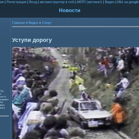
ая
|
Регистрация
|
Вход
|
автоинструктор в спб
|
АКПП (автомат)
|
Видео
|
МЫ на google
Новости
Главная
»
Видео
»
Спорт
Уступи дорогу
This
к
ure is
змерами
 for
орму
users