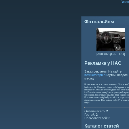
Главн
Фотоальбом
[Audi A6 QUATTRO]
Рекламка у НАС
Заказ рекламы! На сайте
instructorspb.ru
сутки, неделя,
месяц!
Возможность заказов кликов от 10 так же
feature is for Premium users only!
вариант ка
показы от 100 за более подробной
This feat
for Premium users only!
информацией и ра
баннеров, текстовых ссылок
This feature is
Premium users only!
обращайтесь через ф
обратной связи
This feature is for Premium 
only!
!
Онлайн всего:
2
Гостей:
2
Пользователей:
0
Каталог статей