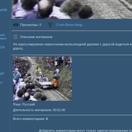
БИЛЯ
Просмотры
: 0
Crash Boom Bang
ные
Описание материала
:
зные»
На нерегулируемом пересечении велосипедной дорожки с дорогой водители 
018
дорогу.
ДАР
ет
Язык
: Русский
Длительность материала
: 00:01:00
Всего комментариев
:
0
Добавлять комментарии могут только зарегистрированные п