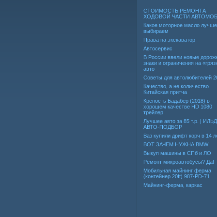
СТОИМОСТЬ РЕМОНТА
ХОДОВОЙ ЧАСТИ АВТОМО
Какое моторное масло лучше
выбираем
Права на экскаватор
Автосервис
В России ввели новые дорож
знаки и ограничения на «гря
авто
Советы для автолюбителей 2
Качество, а не количество
Китайская притча
Крепость Бадабер (2018) в
хорошем качестве HD 1080
трейлер
Лучшее авто за 85 т.р. | ИЛЬ
АВТО-ПОДБОР
Ваз купили дрифт корч в 14 л
ВОТ ЗАЧЕМ НУЖНА BMW
Выкуп машины в СПб и ЛО
Ремонт микроавтобусы? Да!
Мобильная майнинг ферма
(контейнер 20ft) 987-PD-71
Майнинг-ферма, каркас