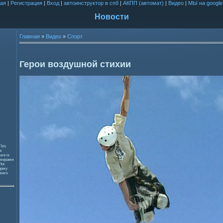
ая
|
Регистрация
|
Вход
|
автоинструктор в спб
|
АКПП (автомат)
|
Видео
|
МЫ на google
Новости
Главная
»
Видео
»
Спорт
Герои воздушной стихии
This
к
ure is
змерами
 for
орму
users