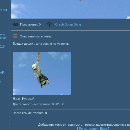
БИЛЯ
Просмотры
: 0
Crash Boom Bang
ные
Описание материала
:
зные»
Воздух держит, а на земле не устоять.
018
ДАР
ет
Язык
: Русский
Длительность материала
: 00:01:00
Всего комментариев
:
0
Добавлять комментарии могут только зарегистрированные п
[
Регистрация
|
Вход
]