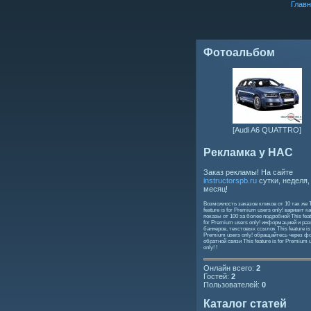
Главн
Фотоальбом
[Audi A6 QUATTRO]
Рекламка у НАС
Заказ рекламы! На сайте
instructorspb.ru
сутки, неделя,
месяц!
Возможность заказов кликов от 10 так же
feature is for Premium users only!
вариант ка
показы от 100 за более подробной
This feat
for Premium users only!
информацией и ра
баннеров, текстовых ссылок
This feature is
Premium users only!
обращайтесь через ф
обратной связи
This feature is for Premium 
only!
!
Онлайн всего:
2
Гостей:
2
Пользователей:
0
Каталог статей