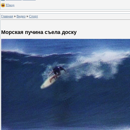
Юмор
Главная
»
Видео
»
Спорт
Морская пучина съела доску