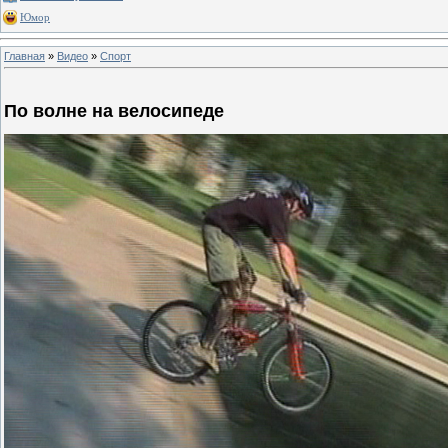
Юмор
Главная
»
Видео
»
Спорт
По волне на велосипеде