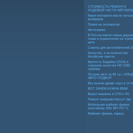
СТОИМОСТЬ РЕМОНТА
ХОДОВОЙ ЧАСТИ АВТОМО
Какое моторное масло лучше
выбираем
Права на экскаватор
Автосервис
В России ввели новые дорож
знаки и ограничения на «гря
авто
Советы для автолюбителей 2
Качество, а не количество
Китайская притча
Крепость Бадабер (2018) в
хорошем качестве HD 1080
трейлер
Лучшее авто за 85 т.р. | ИЛЬ
АВТО-ПОДБОР
Ваз купили дрифт корч в 14 л
ВОТ ЗАЧЕМ НУЖНА BMW
Выкуп машины в СПб и ЛО
Ремонт микроавтобусы? Да!
Мобильная майнинг ферма
(контейнер 20ft) 987-PD-71
Майнинг-ферма, каркас