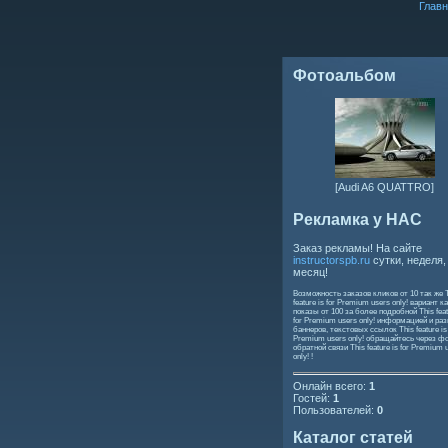
Главн
Фотоальбом
[Audi A6 QUATTRO]
Рекламка у НАС
Заказ рекламы! На сайте
instructorspb.ru
сутки, неделя,
месяц!
Возможность заказов кликов от 10 так же
feature is for Premium users only!
вариант ка
показы от 100 за более подробной
This feat
for Premium users only!
информацией и ра
баннеров, текстовых ссылок
This feature is
Premium users only!
обращайтесь через ф
обратной связи
This feature is for Premium 
only!
!
Онлайн всего:
1
Гостей:
1
Пользователей:
0
Каталог статей