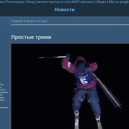
ая
|
Регистрация
|
Вход
|
автоинструктор в спб
|
АКПП (автомат)
|
Видео
|
МЫ на google
Новости
Главная
»
Видео
»
Спорт
Простые трюки
This
к
ure is
змерами
 for
орму
users