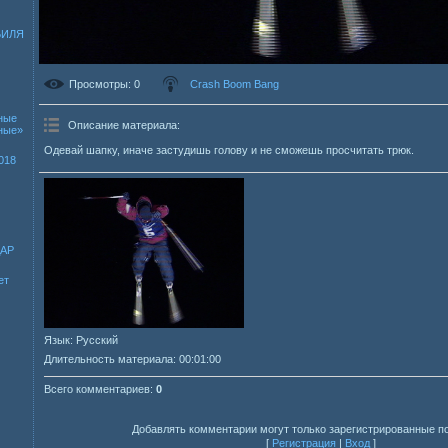
БИЛЯ
Просмотры
: 0
Crash Boom Bang
ные
Описание материала
:
зные»
Одевай шапку, иначе застудишь голову и не сможешь просчитать трюк.
018
ДАР
ет
Язык
: Русский
Длительность материала
: 00:01:00
Всего комментариев
:
0
Добавлять комментарии могут только зарегистрированные п
[
Регистрация
|
Вход
]