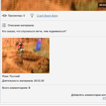
00:01
Просмотры
: 0
Crash Boom Bang
Описание материала
:
Кто сказал, что спускаться легче, чем подниматься?
Язык
: Русский
Длительность материала
: 00:01:00
Всего комментариев
:
0
Добавлять комментарии могу
[
Р