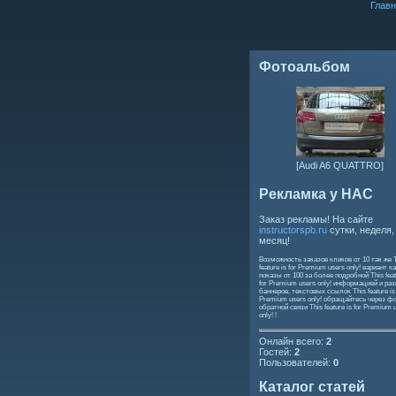
Главн
Фотоальбом
[Audi A6 QUATTRO]
Рекламка у НАС
Заказ рекламы! На сайте
instructorspb.ru
сутки, неделя,
месяц!
Возможность заказов кликов от 10 так же
feature is for Premium users only!
вариант ка
показы от 100 за более подробной
This feat
for Premium users only!
информацией и ра
баннеров, текстовых ссылок
This feature is
Premium users only!
обращайтесь через ф
обратной связи
This feature is for Premium 
only!
!
Онлайн всего:
2
Гостей:
2
Пользователей:
0
Каталог статей