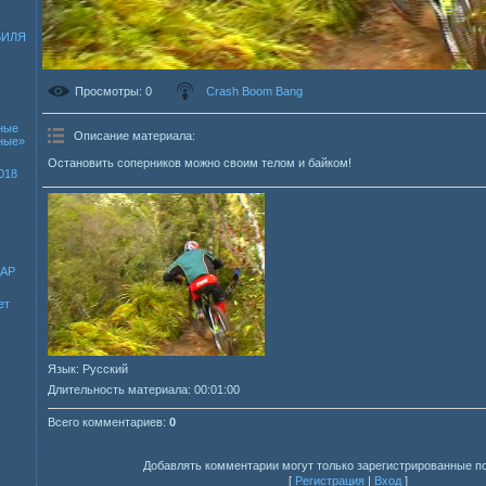
БИЛЯ
Просмотры
: 0
Crash Boom Bang
ные
Описание материала
:
зные»
Остановить соперников можно своим телом и байком!
018
ДАР
ет
Язык
: Русский
Длительность материала
: 00:01:00
Всего комментариев
:
0
Добавлять комментарии могут только зарегистрированные п
[
Регистрация
|
Вход
]