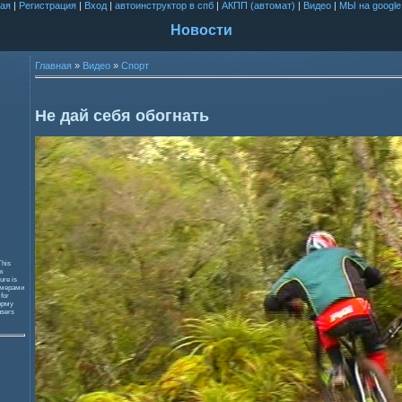
ая
|
Регистрация
|
Вход
|
автоинструктор в спб
|
АКПП (автомат)
|
Видео
|
МЫ на google
Новости
Главная
»
Видео
»
Спорт
Не дай себя обогнать
This
к
ure is
змерами
 for
орму
users