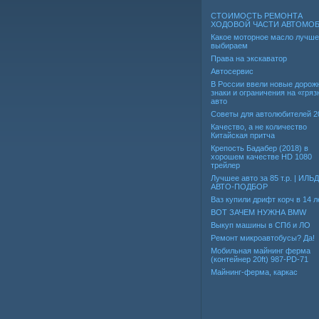
СТОИМОСТЬ РЕМОНТА
ХОДОВОЙ ЧАСТИ АВТОМО
Какое моторное масло лучше
выбираем
Права на экскаватор
Автосервис
В России ввели новые дорож
знаки и ограничения на «гря
авто
Советы для автолюбителей 2
Качество, а не количество
Китайская притча
Крепость Бадабер (2018) в
хорошем качестве HD 1080
трейлер
Лучшее авто за 85 т.р. | ИЛЬ
АВТО-ПОДБОР
Ваз купили дрифт корч в 14 л
ВОТ ЗАЧЕМ НУЖНА BMW
Выкуп машины в СПб и ЛО
Ремонт микроавтобусы? Да!
Мобильная майнинг ферма
(контейнер 20ft) 987-PD-71
Майнинг-ферма, каркас