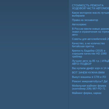
СТОИМОСТЬ РЕМОНТА
ХОДОВОЙ ЧАСТИ АВТОМО
Какое моторное масло лучше
выбираем
Права на экскаватор
Автосервис
В России ввели новые дорож
знаки и ограничения на «гря
авто
Советы для автолюбителей 2
Качество, а не количество
Китайская притча
Крепость Бадабер (2018) в
хорошем качестве HD 1080
трейлер
Лучшее авто за 85 т.р. | ИЛЬ
АВТО-ПОДБОР
Ваз купили дрифт корч в 14 л
ВОТ ЗАЧЕМ НУЖНА BMW
Выкуп машины в СПб и ЛО
Ремонт микроавтобусы? Да!
Мобильная майнинг ферма
(контейнер 20ft) 987-PD-71
Майнинг-ферма, каркас