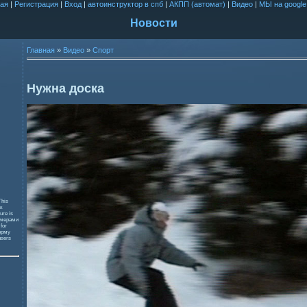
ая
|
Регистрация
|
Вход
|
автоинструктор в спб
|
АКПП (автомат)
|
Видео
|
МЫ на google
Новости
Главная
»
Видео
»
Спорт
Нужна доска
This
к
ure is
змерами
 for
орму
users