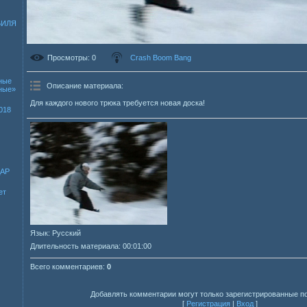
БИЛЯ
Просмотры
: 0
Crash Boom Bang
ные
Описание материала
:
зные»
Для каждого нового трюка требуется новая доска!
018
ДАР
ет
Язык
: Русский
Длительность материала
: 00:01:00
Всего комментариев
:
0
Добавлять комментарии могут только зарегистрированные п
[
Регистрация
|
Вход
]