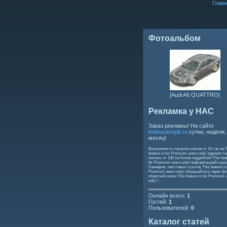
Главн
Фотоальбом
[Audi A6 QUATTRO]
Рекламка у НАС
Заказ рекламы! На сайте
instructorspb.ru
сутки, неделя,
месяц!
Возможность заказов кликов от 10 так же
feature is for Premium users only!
вариант ка
показы от 100 за более подробной
This feat
for Premium users only!
информацией и ра
баннеров, текстовых ссылок
This feature is
Premium users only!
обращайтесь через ф
обратной связи
This feature is for Premium 
only!
!
Онлайн всего:
1
Гостей:
1
Пользователей:
0
Каталог статей