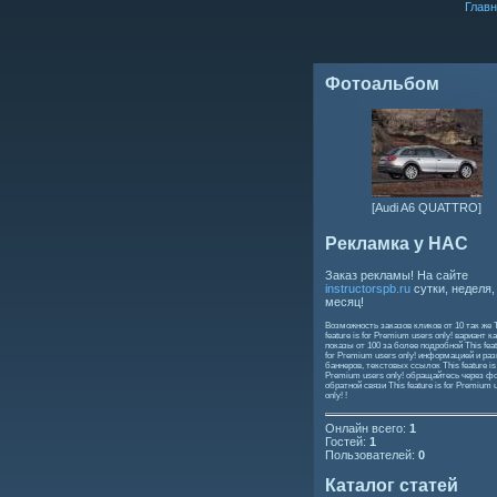
Главн
Фотоальбом
[Audi A6 QUATTRO]
Рекламка у НАС
Заказ рекламы! На сайте
instructorspb.ru
сутки, неделя,
месяц!
Возможность заказов кликов от 10 так же
feature is for Premium users only!
вариант ка
показы от 100 за более подробной
This feat
for Premium users only!
информацией и ра
баннеров, текстовых ссылок
This feature is
Premium users only!
обращайтесь через ф
обратной связи
This feature is for Premium 
only!
!
Онлайн всего:
1
Гостей:
1
Пользователей:
0
Каталог статей