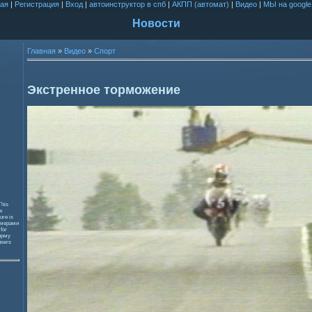
ая
|
Регистрация
|
Вход
|
автоинструктор в спб
|
АКПП (автомат)
|
Видео
|
МЫ на google
Новости
Главная
»
Видео
»
Спорт
Экстренное торможение
This
к
ure is
змерами
 for
орму
users