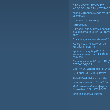
СТОИМОСТЬ РЕМОНТА
ХОДОВОЙ ЧАСТИ АВТОМО
Какое моторное масло лучше
выбираем
Права на экскаватор
Автосервис
В России ввели новые дорож
знаки и ограничения на «гря
авто
Советы для автолюбителей 2
Качество, а не количество
Китайская притча
Крепость Бадабер (2018) в
хорошем качестве HD 1080
трейлер
Лучшее авто за 85 т.р. | ИЛЬ
АВТО-ПОДБОР
Ваз купили дрифт корч в 14 л
ВОТ ЗАЧЕМ НУЖНА BMW
Выкуп машины в СПб и ЛО
Ремонт микроавтобусы? Да!
Мобильная майнинг ферма
(контейнер 20ft) 987-PD-71
Майнинг-ферма, каркас