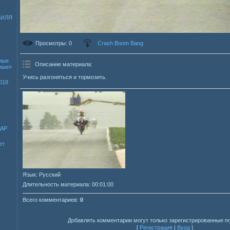
БИЛЯ
Просмотры
: 0
Crash Boom Bang
ные
Описание материала
:
зные»
Учись разгоняться и тормозить.
018
ДАР
ет
Язык
: Русский
Длительность материала
: 00:01:00
Всего комментариев
:
0
Добавлять комментарии могут только зарегистрированные п
[
Регистрация
|
Вход
]