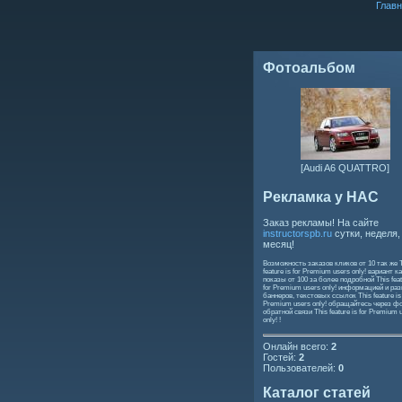
Главн
Фотоальбом
[Audi A6 QUATTRO]
Рекламка у НАС
Заказ рекламы! На сайте
instructorspb.ru
сутки, неделя,
месяц!
Возможность заказов кликов от 10 так же
feature is for Premium users only!
вариант ка
показы от 100 за более подробной
This feat
for Premium users only!
информацией и ра
баннеров, текстовых ссылок
This feature is
Premium users only!
обращайтесь через ф
обратной связи
This feature is for Premium 
only!
!
Онлайн всего:
2
Гостей:
2
Пользователей:
0
Каталог статей