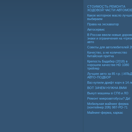
СТОИМОСТЬ РЕМОНТА
ХОДОВОЙ ЧАСТИ АВТОМО
Какое моторное масло лучше
выбираем
Права на экскаватор
Автосервис
В России ввели новые дорож
знаки и ограничения на «гря
авто
Советы для автолюбителей 2
Качество, а не количество
Китайская притча
Крепость Бадабер (2018) в
хорошем качестве HD 1080
трейлер
Лучшее авто за 85 т.р. | ИЛЬ
АВТО-ПОДБОР
Ваз купили дрифт корч в 14 л
ВОТ ЗАЧЕМ НУЖНА BMW
Выкуп машины в СПб и ЛО
Ремонт микроавтобусы? Да!
Мобильная майнинг ферма
(контейнер 20ft) 987-PD-71
Майнинг-ферма, каркас