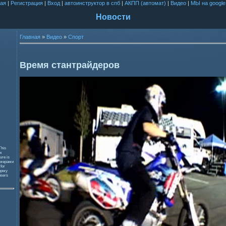
ая
|
Регистрация
|
Вход
|
автоинструктор в спб
|
АКПП (автомат)
|
Видео
|
МЫ на google
Новости
Главная
»
Видео
»
Спорт
Время стантрайдеров
This
к
ure is
змерами
 for
орму
users