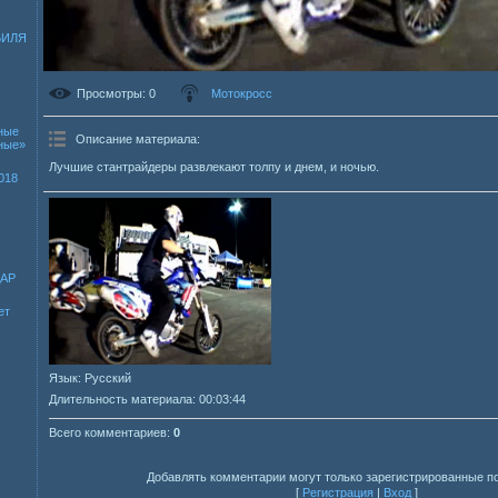
БИЛЯ
Просмотры
: 0
Мотокросс
ные
Описание материала
:
зные»
Лучшие стантрайдеры развлекают толпу и днем, и ночью.
018
ДАР
ет
Язык
: Русский
Длительность материала
: 00:03:44
Всего комментариев
:
0
Добавлять комментарии могут только зарегистрированные п
[
Регистрация
|
Вход
]