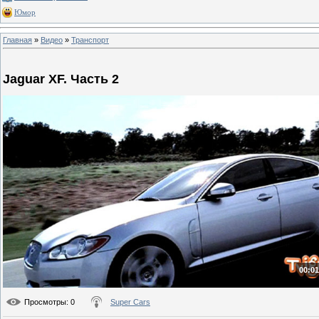
Юмор
Главная
»
Видео
»
Транспорт
Jaguar XF. Часть 2
00:01
Просмотры
: 0
Super Cars