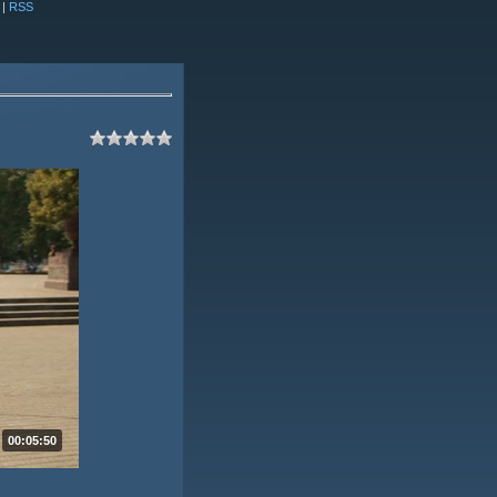
|
RSS
00:05:50