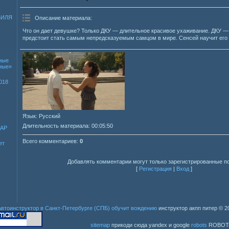
БИЛЯ
Описание материала
:
Что он дает девушке? Только ДКУ — длительное красивое ухаживание. ДКУ — 
предстоит стать самым непредсказуемым самцом в мире. Сенсей научит его
ные
зные»
018
Язык
: Русский
Длительность материала
: 00:05:50
ДАР
Всего комментариев
:
0
ет
Добавлять комментарии могут только зарегистрированные п
[
Регистрация
|
Вход
]
Автоинструктор в Санкт-Петербурге (СПБ) обучит вождению
инструктор акпп питер
© 2
sitemap
прикоди сюда yandex и google
robots
ROBOT