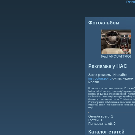
Главн
Фотоальбом
[Audi A6 QUATTRO]
Рекламка у НАС
Заказ рекламы! На сайте
instructorspb.ru
сутки, неделя,
месяц!
Возможность заказов кликов от 10 так же
feature is for Premium users only!
вариант ка
показы от 100 за более подробной
This feat
for Premium users only!
информацией и ра
баннеров, текстовых ссылок
This feature is
Premium users only!
обращайтесь через ф
обратной связи
This feature is for Premium 
only!
!
Онлайн всего:
1
Гостей:
1
Пользователей:
0
Каталог статей