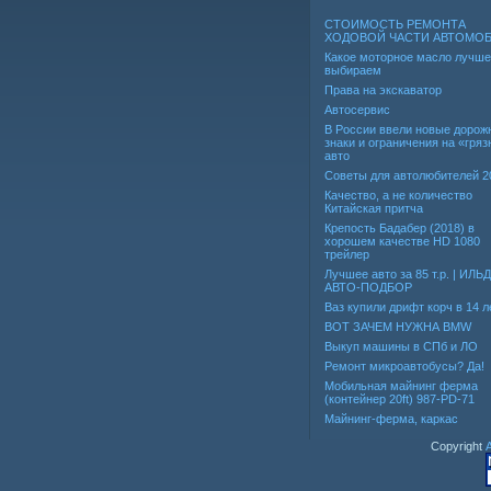
СТОИМОСТЬ РЕМОНТА
ХОДОВОЙ ЧАСТИ АВТОМО
Какое моторное масло лучше
выбираем
Права на экскаватор
Автосервис
В России ввели новые дорож
знаки и ограничения на «гря
авто
Советы для автолюбителей 2
Качество, а не количество
Китайская притча
Крепость Бадабер (2018) в
хорошем качестве HD 1080
трейлер
Лучшее авто за 85 т.р. | ИЛЬ
АВТО-ПОДБОР
Ваз купили дрифт корч в 14 л
ВОТ ЗАЧЕМ НУЖНА BMW
Выкуп машины в СПб и ЛО
Ремонт микроавтобусы? Да!
Мобильная майнинг ферма
(контейнер 20ft) 987-PD-71
Майнинг-ферма, каркас
Copyright