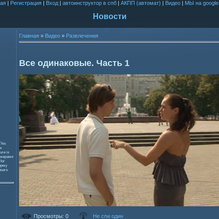
ая
|
Регистрация
|
Вход
|
автоинструктор в спб
|
АКПП (автомат)
|
Видео
|
МЫ на google
Новости
Главная
»
Видео
»
Развлечения
Все одинаковые. Часть 1
This
к
ure is
змерами
 for
орму
users
Просмотры
: 0
Не спи один