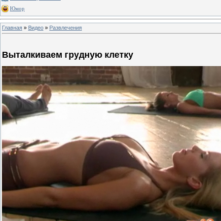
Юмор
Главная
»
Видео
»
Развлечения
Выталкиваем грудную клетку