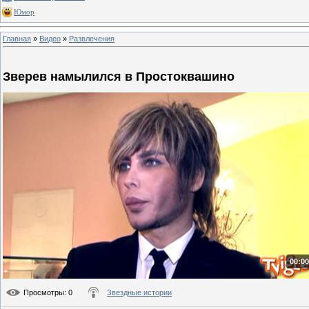
Юмор
Главная
»
Видео
»
Развлечения
Зверев намылился в Простоквашино
00:00
Просмотры
: 0
Звездные истории