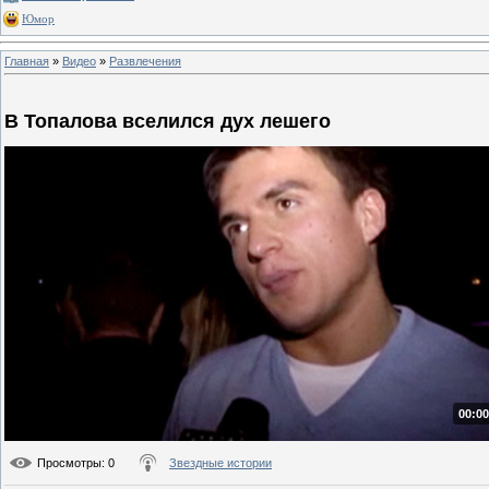
Юмор
Главная
»
Видео
»
Развлечения
В Топалова вселился дух лешего
00:00
Просмотры
: 0
Звездные истории