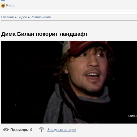
Юмор
Главная
»
Видео
»
Развлечения
Дима Билан покорит ландшафт
00:01
Просмотры
: 0
Звездные истории