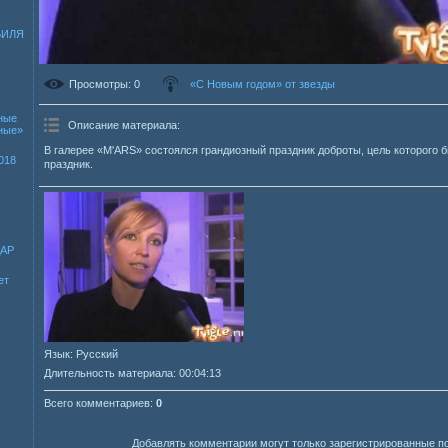
БИЛЯ
Просмотры
: 0
«С Новым годом» от звезды
ные
Описание материала
:
зные»
В галерее «M'ARS» состоялся грандиозный праздник доброты, цель которого 
018
праздник.
ДАР
ет
Язык
: Русский
Длительность материала
: 00:04:13
Всего комментариев
:
0
Добавлять комментарии могут только зарегистрированные п