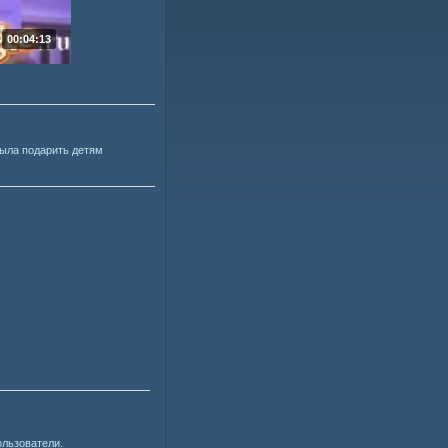
00:04:13
была подарить детям
ользователи.