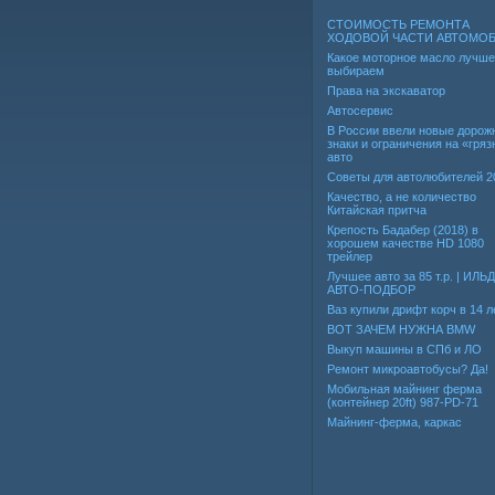
СТОИМОСТЬ РЕМОНТА
ХОДОВОЙ ЧАСТИ АВТОМО
Какое моторное масло лучше
выбираем
Права на экскаватор
Автосервис
В России ввели новые дорож
знаки и ограничения на «гря
авто
Советы для автолюбителей 2
Качество, а не количество
Китайская притча
Крепость Бадабер (2018) в
хорошем качестве HD 1080
трейлер
Лучшее авто за 85 т.р. | ИЛЬ
АВТО-ПОДБОР
Ваз купили дрифт корч в 14 л
ВОТ ЗАЧЕМ НУЖНА BMW
Выкуп машины в СПб и ЛО
Ремонт микроавтобусы? Да!
Мобильная майнинг ферма
(контейнер 20ft) 987-PD-71
Майнинг-ферма, каркас