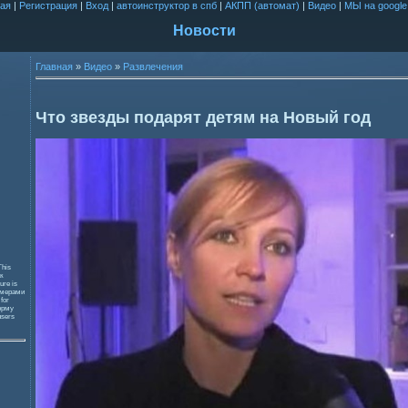
ая
|
Регистрация
|
Вход
|
автоинструктор в спб
|
АКПП (автомат)
|
Видео
|
МЫ на google
Новости
Главная
»
Видео
»
Развлечения
Что звезды подарят детям на Новый год
This
к
ure is
змерами
 for
орму
users