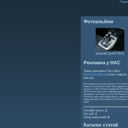
Главн
Фотоальбом
[Audi A6 QUATTRO]
Рекламка у НАС
Заказ рекламы! На сайте
instructorspb.ru
сутки, неделя,
месяц!
Возможность заказов кликов от 10 так же
feature is for Premium users only!
вариант ка
показы от 100 за более подробной
This feat
for Premium users only!
информацией и ра
баннеров, текстовых ссылок
This feature is
Premium users only!
обращайтесь через ф
обратной связи
This feature is for Premium 
only!
!
Онлайн всего:
2
Гостей:
2
Пользователей:
0
Каталог статей