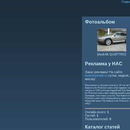
Главн
Фотоальбом
[Audi A6 QUATTRO]
Рекламка у НАС
Заказ рекламы! На сайте
instructorspb.ru
сутки, неделя,
месяц!
Возможность заказов кликов от 10 так же
feature is for Premium users only!
вариант ка
показы от 100 за более подробной
This feat
for Premium users only!
информацией и ра
баннеров, текстовых ссылок
This feature is
Premium users only!
обращайтесь через ф
обратной связи
This feature is for Premium 
only!
!
Онлайн всего:
1
Гостей:
1
Пользователей:
0
Каталог статей