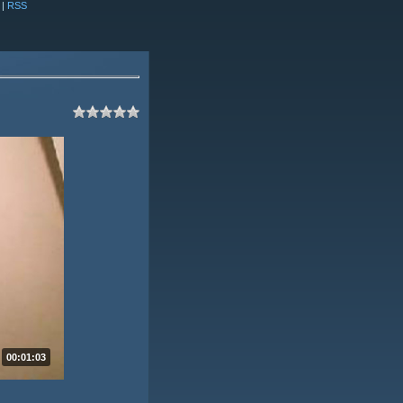
|
RSS
00:01:03