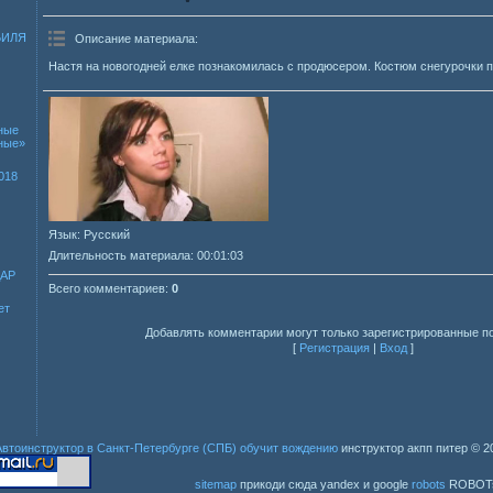
БИЛЯ
Описание материала
:
Настя на новогодней елке познакомилась с продюсером. Костюм снегурочки 
ные
зные»
018
Язык
: Русский
Длительность материала
: 00:01:03
ДАР
Всего комментариев
:
0
ет
Добавлять комментарии могут только зарегистрированные п
[
Регистрация
|
Вход
]
Автоинструктор в Санкт-Петербурге (СПБ) обучит вождению
инструктор акпп питер
© 2
sitemap
прикоди сюда yandex и google
robots
ROBOT