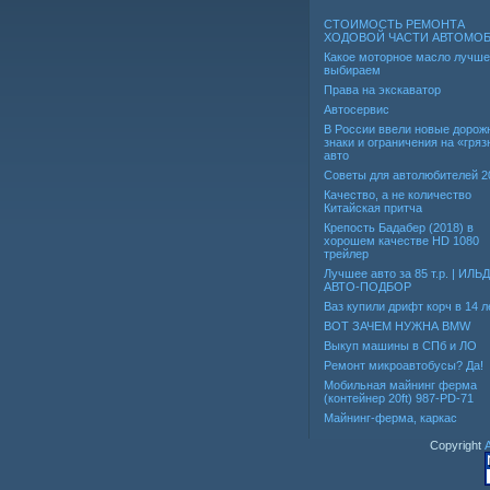
СТОИМОСТЬ РЕМОНТА
ХОДОВОЙ ЧАСТИ АВТОМО
Какое моторное масло лучше
выбираем
Права на экскаватор
Автосервис
В России ввели новые дорож
знаки и ограничения на «гря
авто
Советы для автолюбителей 2
Качество, а не количество
Китайская притча
Крепость Бадабер (2018) в
хорошем качестве HD 1080
трейлер
Лучшее авто за 85 т.р. | ИЛЬ
АВТО-ПОДБОР
Ваз купили дрифт корч в 14 л
ВОТ ЗАЧЕМ НУЖНА BMW
Выкуп машины в СПб и ЛО
Ремонт микроавтобусы? Да!
Мобильная майнинг ферма
(контейнер 20ft) 987-PD-71
Майнинг-ферма, каркас
Copyright