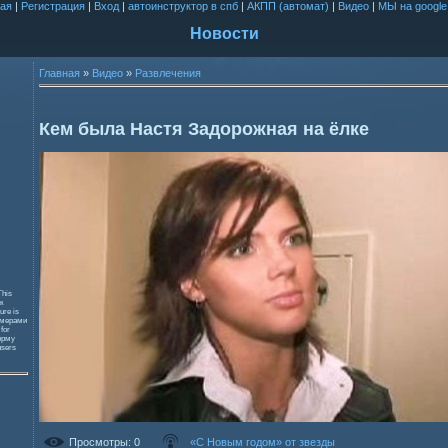
ая
|
Регистрация
|
Вход
|
автоинструктор в спб
|
АКПП (автомат)
|
Видео
|
МЫ на google
Новости
Главная
»
Видео
»
Развлечения
Кем была Настя Задорожная на ёлке
This
к
ure is
змерами
 for
орму
users
Просмотры
: 0
«С Новым годом» от звезды