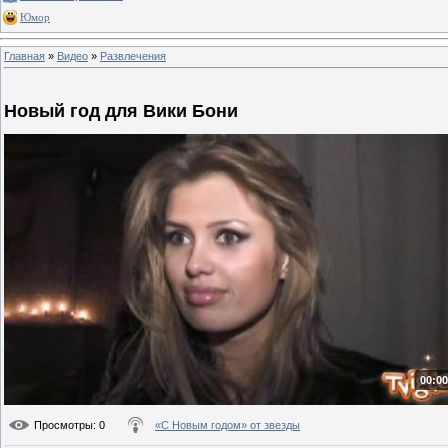
Юмор
Главная
»
Видео
»
Развлечения
Новый год для Вики Бони
00:00
Просмотры
: 0
«С Новым годом» от звезды