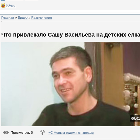
Юмор
Главная
»
Видео
»
Развлечения
Что привлекало Сашу Васильева на детских елк
00:01
Просмотры
: 0
«С Новым годом» от звезды