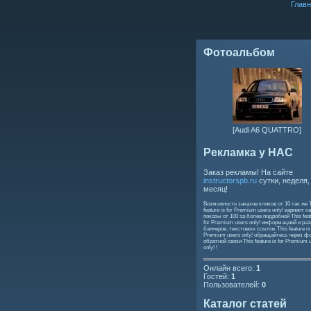
Главн
Фотоальбом
[Audi A6 QUATTRO]
Рекламка у НАС
Заказ рекламы! На сайте
instructorspb.ru
сутки, неделя,
месяц!
Возможность заказов кликов от 10 так же
feature is for Premium users only!
вариант ка
показы от 100 за более подробной
This feat
for Premium users only!
информацией и ра
баннеров, текстовых ссылок
This feature is
Premium users only!
обращайтесь через ф
обратной связи
This feature is for Premium 
only!
!
Онлайн всего:
1
Гостей:
1
Пользователей:
0
Каталог статей