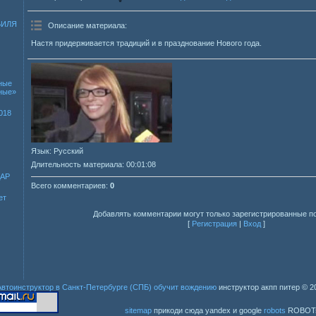
БИЛЯ
Описание материала
:
Настя придерживается традиций и в празднование Нового года.
ные
зные»
018
Язык
: Русский
Длительность материала
: 00:01:08
ДАР
Всего комментариев
:
0
ет
Добавлять комментарии могут только зарегистрированные п
[
Регистрация
|
Вход
]
Автоинструктор в Санкт-Петербурге (СПБ) обучит вождению
инструктор акпп питер
© 2
sitemap
прикоди сюда yandex и google
robots
ROBOT