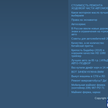
СТОИМОСТЬ РЕМОНТА
ХОДОВОЙ ЧАСТИ АВТОМО
Какое моторное масло лучше
выбираем
Права на экскаватор
Автосервис
В России ввели новые дорож
знаки и ограничения на «гря
авто
Советы для автолюбителей 2
Качество, а не количество
Китайская притча
Крепость Бадабер (2018) в
хорошем качестве HD 1080
трейлер
Лучшее авто за 85 т.р. | ИЛЬ
АВТО-ПОДБОР
Ваз купили дрифт корч в 14 л
ВОТ ЗАЧЕМ НУЖНА BMW
Выкуп машины в СПб и ЛО
Ремонт микроавтобусы? Да!
Мобильная майнинг ферма
(контейнер 20ft) 987-PD-71
Майнинг-ферма, каркас
Copyright