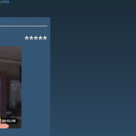
|
RSS
00:01:08