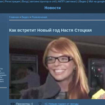
ая
|
Регистрация
|
Вход
|
автоинструктор в спб
|
АКПП (автомат)
|
Видео
|
МЫ на google
Новости
Главная
»
Видео
»
Развлечения
Как встретит Новый год Настя Стоцкая
This
к
ure is
змерами
 for
орму
users
Просмотры
: 0
«С Новым годом» от звезды