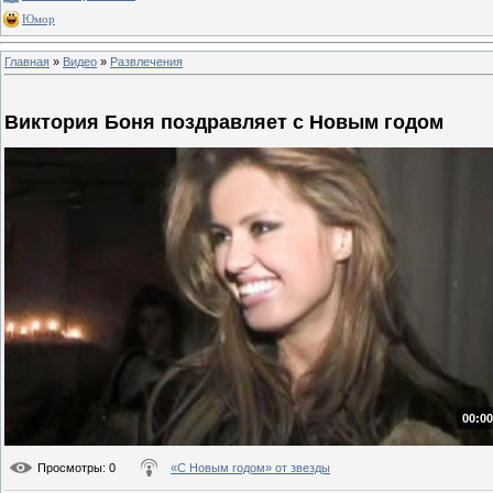
Юмор
Главная
»
Видео
»
Развлечения
Виктория Боня поздравляет с Новым годом
00:00
Просмотры
: 0
«С Новым годом» от звезды