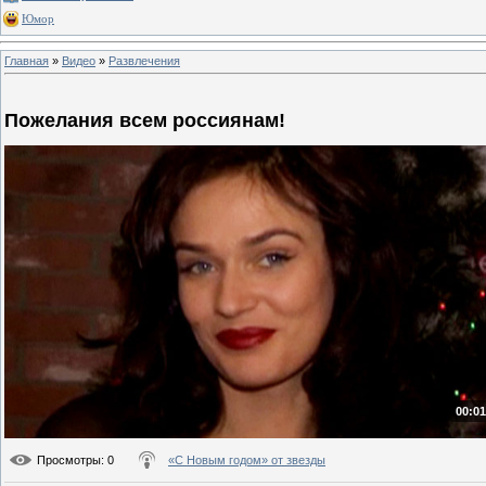
Юмор
Главная
»
Видео
»
Развлечения
Пожелания всем россиянам!
00:01
Просмотры
: 0
«С Новым годом» от звезды