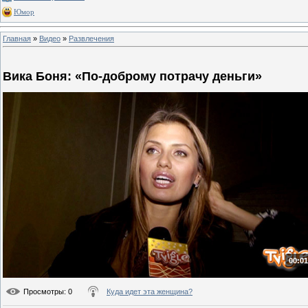
Юмор
Главная
»
Видео
»
Развлечения
Вика Боня: «По-доброму потрачу деньги»
00:01
Просмотры
: 0
Куда идет эта женщина?