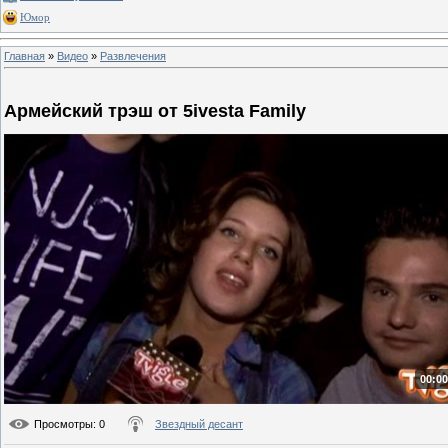
Юмор
Главная
»
Видео
»
Развлечения
Армейский трэш от 5ivesta Family
00:00
Просмотры
: 0
Звездный десант