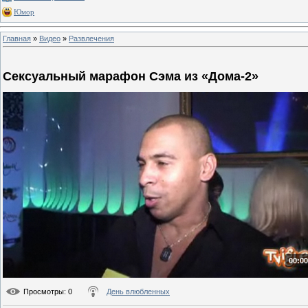
Юмор
Главная
»
Видео
»
Развлечения
Сексуальный марафон Сэма из «Дома-2»
00:00
Просмотры
: 0
День влюбленных