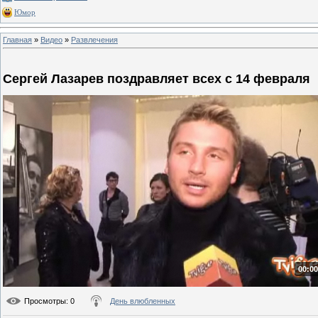
Юмор
Главная
»
Видео
»
Развлечения
Сергей Лазарев поздравляет всех с 14 февраля
00:00
Просмотры
: 0
День влюбленных