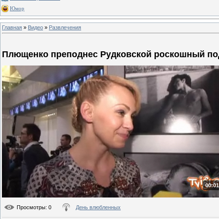
Юмор
Главная
»
Видео
»
Развлечения
Плющенко преподнес Рудковской роскошный по
00:01
Просмотры
: 0
День влюбленных