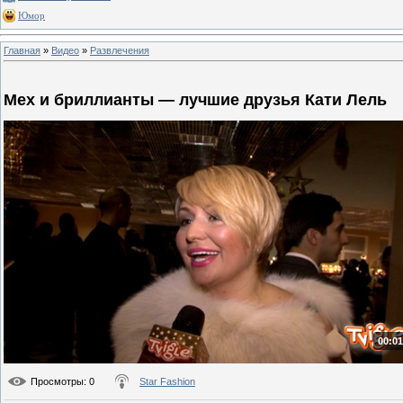
Юмор
Главная
»
Видео
»
Развлечения
Мех и бриллианты — лучшие друзья Кати Лель
00:01
Просмотры
: 0
Star Fashion