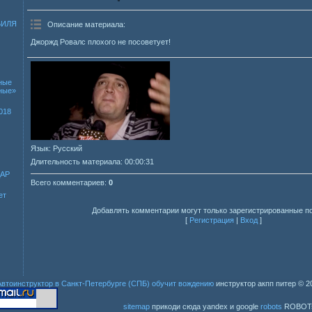
БИЛЯ
Описание материала
:
Джоржд Ровалс плохого не посоветует!
ные
зные»
018
Язык
: Русский
Длительность материала
: 00:00:31
ДАР
Всего комментариев
:
0
ет
Добавлять комментарии могут только зарегистрированные п
[
Регистрация
|
Вход
]
Автоинструктор в Санкт-Петербурге (СПБ) обучит вождению
инструктор акпп питер
© 2
sitemap
прикоди сюда yandex и google
robots
ROBOT