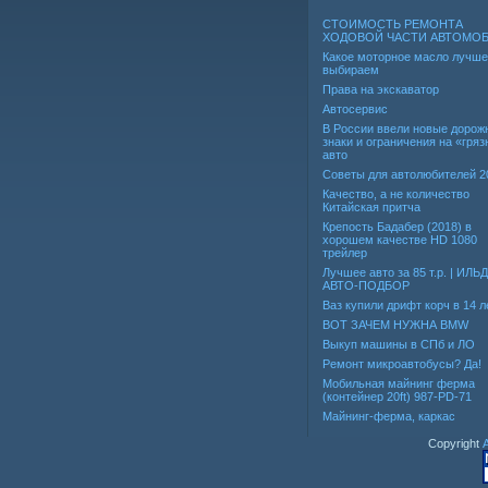
СТОИМОСТЬ РЕМОНТА
ХОДОВОЙ ЧАСТИ АВТОМО
Какое моторное масло лучше
выбираем
Права на экскаватор
Автосервис
В России ввели новые дорож
знаки и ограничения на «гря
авто
Советы для автолюбителей 2
Качество, а не количество
Китайская притча
Крепость Бадабер (2018) в
хорошем качестве HD 1080
трейлер
Лучшее авто за 85 т.р. | ИЛЬ
АВТО-ПОДБОР
Ваз купили дрифт корч в 14 л
ВОТ ЗАЧЕМ НУЖНА BMW
Выкуп машины в СПб и ЛО
Ремонт микроавтобусы? Да!
Мобильная майнинг ферма
(контейнер 20ft) 987-PD-71
Майнинг-ферма, каркас
Copyright