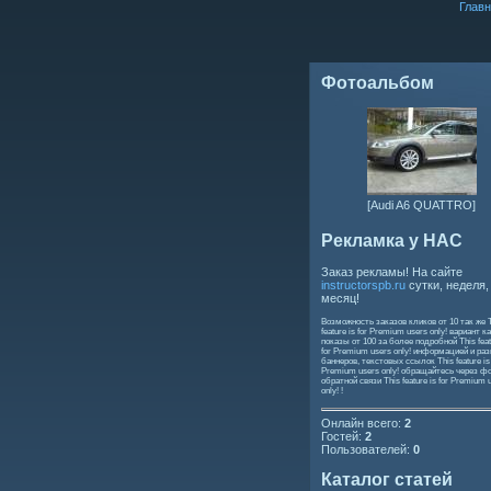
Главн
Фотоальбом
[Audi A6 QUATTRO]
Рекламка у НАС
Заказ рекламы! На сайте
instructorspb.ru
сутки, неделя,
месяц!
Возможность заказов кликов от 10 так же
feature is for Premium users only!
вариант ка
показы от 100 за более подробной
This feat
for Premium users only!
информацией и ра
баннеров, текстовых ссылок
This feature is
Premium users only!
обращайтесь через ф
обратной связи
This feature is for Premium 
only!
!
Онлайн всего:
2
Гостей:
2
Пользователей:
0
Каталог статей