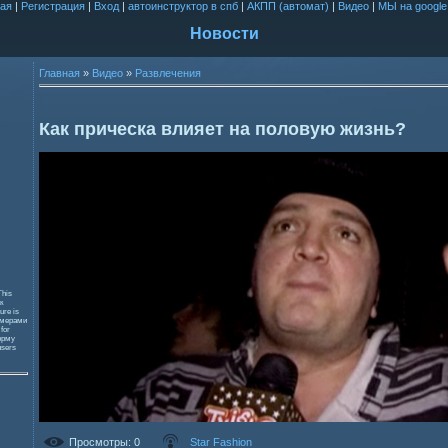
ая
|
Регистрация
|
Вход
|
автоинструктор в спб
|
АКПП (автомат)
|
Видео
|
МЫ на google
Новости
Главная
»
Видео
»
Развлечения
Как прическа влияет на половую жизнь?
This
к
ure is
змерами
 for
орму
users
Просмотры
: 0
Star Fashion