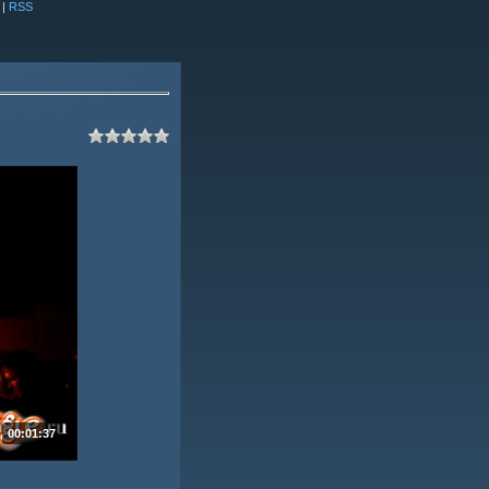
|
RSS
00:01:37