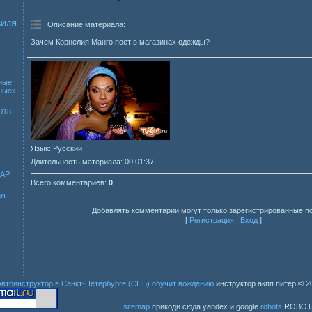
БИЛЯ
Описание материала
:
Зачем Корнелия Манго поет в магазинах одежды?
ные
зные»
018
Язык
: Русский
Длительность материала
: 00:01:37
ДАР
Всего комментариев
:
0
ет
Добавлять комментарии могут только зарегистрированные п
[
Регистрация
|
Вход
]
Автоинструктор в Санкт-Петербурге (СПБ) обучит вождению
инструктор акпп питер
© 2
sitemap
прикоди сюда yandex и google
robots
ROBOT