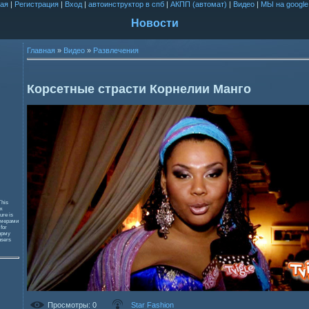
ая
|
Регистрация
|
Вход
|
автоинструктор в спб
|
АКПП (автомат)
|
Видео
|
МЫ на google
Новости
Главная
»
Видео
»
Развлечения
Корсетные страсти Корнелии Манго
This
к
ure is
змерами
 for
орму
users
Просмотры
: 0
Star Fashion