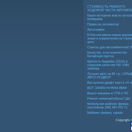
СТОИМОСТЬ РЕМОНТА
ХОДОВОЙ ЧАСТИ АВТОМО
Какое моторное масло лучше
выбираем
Права на экскаватор
Автосервис
В России ввели новые дорож
знаки и ограничения на «гря
авто
Советы для автолюбителей 2
Качество, а не количество
Китайская притча
Крепость Бадабер (2018) в
хорошем качестве HD 1080
трейлер
Лучшее авто за 85 т.р. | ИЛЬ
АВТО-ПОДБОР
Ваз купили дрифт корч в 14 л
ВОТ ЗАЧЕМ НУЖНА BMW
Выкуп машины в СПб и ЛО
Ремонт микроавтобусы? Да!
Мобильная майнинг ферма
(контейнер 20ft) 987-PD-71
Майнинг-ферма, каркас
Copyright