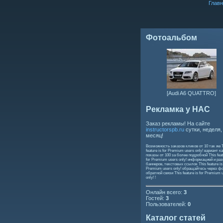
Главн
Фотоальбом
[Audi A6 QUATTRO]
Рекламка у НАС
Заказ рекламы! На сайте
instructorspb.ru
сутки, неделя,
месяц!
Возможность заказов кликов от 10 так же
feature is for Premium users only!
вариант ка
показы от 100 за более подробной
This feat
for Premium users only!
информацией и ра
баннеров, текстовых ссылок
This feature is
Premium users only!
обращайтесь через ф
обратной связи
This feature is for Premium 
only!
!
Онлайн всего:
3
Гостей:
3
Пользователей:
0
Каталог статей