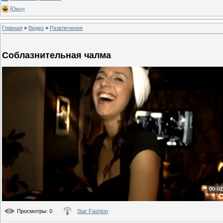
Юмор
Главная
»
Видео
»
Развлечения
Соблазнительная чалма
00:02
Просмотры
: 0
Star Fashion