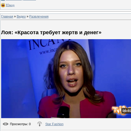
Юмор
Главная
»
Видео
»
Развлечения
Лоя: «Красота требует жертв и денег»
00:01
Просмотры
: 0
Star Fashion