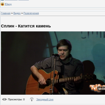
Юмор
Главная
»
Видео
»
Развлечения
Сплин - Катится камень
00:03
Просмотры
: 0
Звездный Live