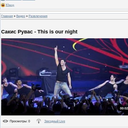
Юмор
Главная
»
Видео
»
Развлечения
Сакис Рувас - This is our night
00:02
Просмотры
: 0
Звездный Live