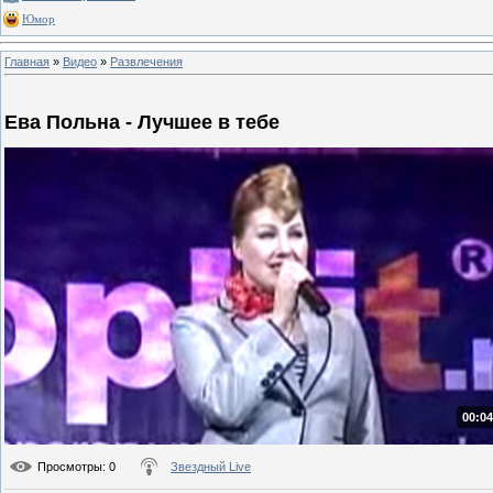
Юмор
Главная
»
Видео
»
Развлечения
Ева Польна - Лучшее в тебе
00:04
Просмотры
: 0
Звездный Live