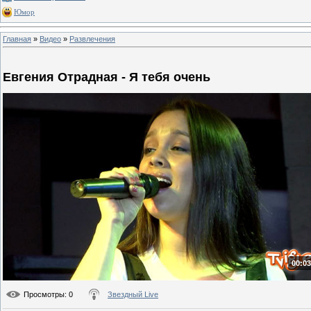
Юмор
Главная
»
Видео
»
Развлечения
Евгения Отрадная - Я тебя очень
00:03
Просмотры
: 0
Звездный Live