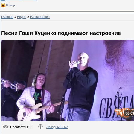
Юмор
Главная
»
Видео
»
Развлечения
Песни Гоши Куценко поднимают настроение
00:03
Просмотры
: 0
Звездный Live