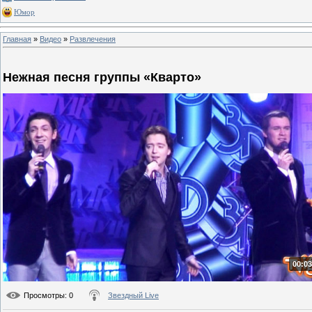
Юмор
Главная
»
Видео
»
Развлечения
Нежная песня группы «Кварто»
00:03
Просмотры
: 0
Звездный Live